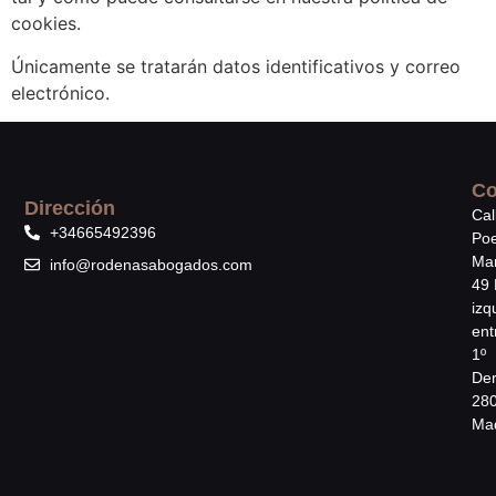
cookies.
Únicamente se tratarán datos identificativos y correo
electrónico.
Co
Dirección
Cal
+34665492396
Poe
Mar
info@rodenasabogados.com
49 
izq
ent
1º
Der
28
Mad