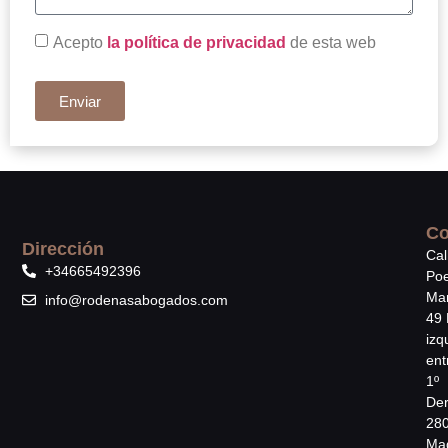
Acepto
la política de privacidad
de esta web
Enviar
Co
Dirección
Cal
+34665492396
Poe
Mar
info@rodenasabogados.com
49 
izq
ent
1º
Der
28
Mad