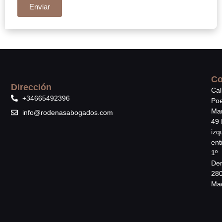
Enviar
Co
Dirección
Cal
+34665492396
Poe
Mar
info@rodenasabogados.com
49 
izq
ent
1º
Der
28
Mad