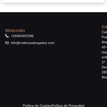
Co
Dirección
Cal
+34665492396
Poe
Mar
info@rodenasabogados.com
49 
izq
ent
1º
Der
28
Mad
Política de Cookies
Política de Privacidad