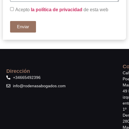
Acepto
la política de privacidad
de esta web
Enviar
Co
Dirección
Cal
+34665492396
Poe
Mar
info@rodenasabogados.com
49 
izq
ent
1º
Der
28
Mad