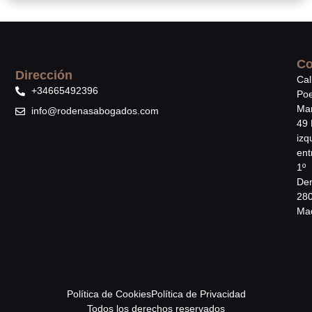
Co
Dirección
Cal
+34665492396
Poe
Mar
info@rodenasabogados.com
49 
izq
ent
1º
Der
28
Mad
Política de Cookies
Política de Privacidad
Todos los derechos reservados