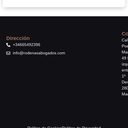
Co
Dirección
Cal
+34665492396
Poe
Mar
info@rodenasabogados.com
49 
izq
ent
1º
Der
28
Mad