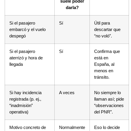
suele poder
darla?
Si el pasajero
Sí
Útil para
embarcó y el vuelo
descartar que
despegó
“no voló”.
Si el pasajero
Sí
Confirma que
aterrizó y hora de
está en
llegada
España, al
menos en
tránsito.
Si hay incidencia
A veces
No siempre lo
registrada (p. ej.,
llaman así; pide
“inadmisión”
“observaciones
operativa)
del PNR”.
Motivo concreto de
Normalmente
Eso lo decide