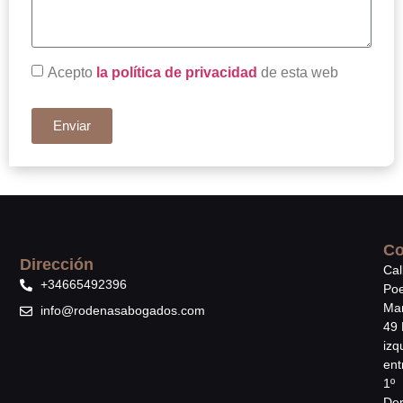
Acepto
la política de privacidad
de esta web
Enviar
Co
Dirección
Cal
+34665492396
Poe
Mar
info@rodenasabogados.com
49 
izq
ent
1º
Der