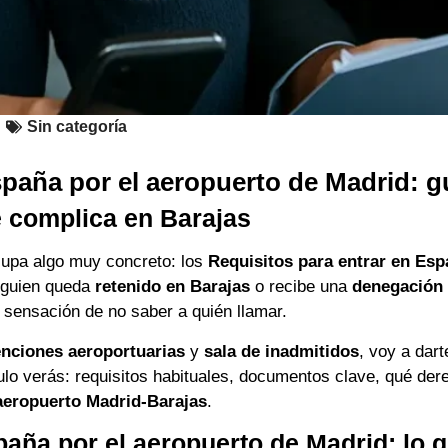
Sin categoría
spaña por el aeropuerto de Madrid: g
e complica en Barajas
cupa algo muy concreto: los
Requisitos para entrar en Esp
alguien queda
retenido en Barajas
o recibe una
denegación 
a sensación de no saber a quién llamar.
enciones aeroportuarias
y
sala de inadmitidos
, voy a dart
ulo verás: requisitos habituales, documentos clave, qué der
aeropuerto Madrid-Barajas
.
paña por el aeropuerto de Madrid: lo 