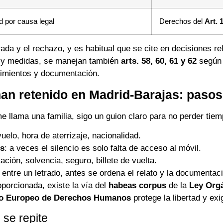
ad por causa legal
Derechos del
Art. 
ada y el rechazo, y es habitual que se cite en decisiones re
o y medidas, se manejan también
arts. 58, 60, 61 y 62
según 
dimientos y documentación.
o han retenido en Madrid-Barajas: paso
llama una familia, sigo un guion claro para no perder tiem
uelo, hora de aterrizaje, nacionalidad.
os
: a veces el silencio es solo falta de acceso al móvil.
tación, solvencia, seguro, billete de vuelta.
 entre un letrado, antes se ordena el relato y la documentac
oporcionada, existe la vía del
habeas corpus
de la
Ley Orgá
nio Europeo de Derechos Humanos
protege la libertad y exi
 se repite