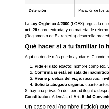
Detención
Privación de libert
La
Ley Orgánica 4/2000
(LOEX) regula la entr
art. 26
sobre entrada; y en materia de retorn
(Reglamento de Extranjería) desarrolla proce
Qué hacer si a tu familiar l
Aquí es donde más puedo ayudarte. Cuando me 
Pide el dato exacto
: nombre completo, v
Confirma si está en sala de inadmitid
Reúne pruebas del viaje
: reservas, invi
Solicita abogado urgente
: cuanto antes
Si hay una privación de libertad ilegal o despr
Constitución
. Además, el
Art. 5 del Conve
Un caso real (nombre ficticio) que