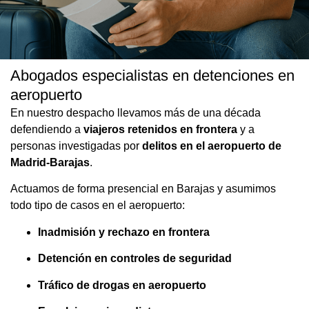
Abogados especialistas en detenciones en
Abogado experto en detenciones e
aeropuerto
inadmisiones en el Aeropuerto de
En nuestro despacho llevamos más de una década
Madrid-Barajas
defendiendo a
viajeros retenidos en frontera
y a
personas investigadas por
delitos en el aeropuerto de
¿Has sido retenido, inadmitido o detenido en el aeropuerto de
Madrid-Barajas
.
Madrid-Barajas? Confía en nuestros abogados penalistas y de
extranjería especializados en aeropuertos. Te ofrecemos
Actuamos de forma presencial en Barajas y asumimos
asistencia legal inmediata, 24/7 y sin compromiso, tanto si eres
extranjero inadmitido como si has sido detenido por un posible
todo tipo de casos en el aeropuerto:
delito. Estamos aquí para ayudarte cuando más lo necesitas, con
rapidez, rigor y total confidencialidad.
Inadmisión y rechazo en frontera
Detención en controles de seguridad
SOLICITAR ASISTENCIA AEROPUERTO
Tráfico de drogas en aeropuerto