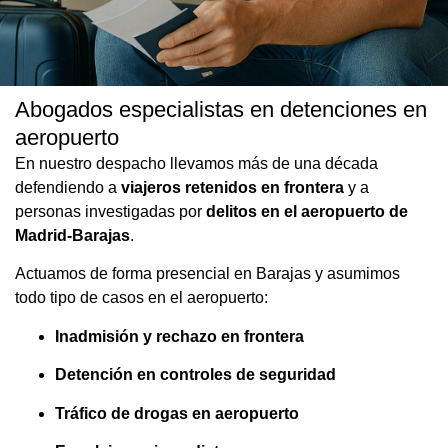
Abogados especialistas en detenciones en
Abogado experto en detenciones e
aeropuerto
inadmisiones en el Aeropuerto de
En nuestro despacho llevamos más de una década
Madrid-Barajas
defendiendo a
viajeros retenidos en frontera
y a
personas investigadas por
delitos en el aeropuerto de
¿Has sido retenido, inadmitido o detenido en el aeropuerto de
Madrid-Barajas
.
Madrid-Barajas? Confía en nuestros abogados penalistas y de
extranjería especializados en aeropuertos. Te ofrecemos
Actuamos de forma presencial en Barajas y asumimos
asistencia legal inmediata, 24/7 y sin compromiso, tanto si eres
extranjero inadmitido como si has sido detenido por un posible
todo tipo de casos en el aeropuerto:
delito. Estamos aquí para ayudarte cuando más lo necesitas, con
rapidez, rigor y total confidencialidad.
Inadmisión y rechazo en frontera
Detención en controles de seguridad
SOLICITAR ASISTENCIA AEROPUERTO
Tráfico de drogas en aeropuerto