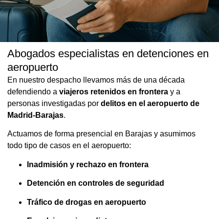
Abogados especialistas en detenciones en
Abogado experto en detenciones e
aeropuerto
inadmisiones en el Aeropuerto de
En nuestro despacho llevamos más de una década
Madrid-Barajas
defendiendo a
viajeros retenidos en frontera
y a
personas investigadas por
delitos en el aeropuerto de
¿Has sido retenido, inadmitido o detenido en el aeropuerto de
Madrid-Barajas
.
Madrid-Barajas? Confía en nuestros abogados penalistas y de
extranjería especializados en aeropuertos. Te ofrecemos
Actuamos de forma presencial en Barajas y asumimos
asistencia legal inmediata, 24/7 y sin compromiso, tanto si eres
extranjero inadmitido como si has sido detenido por un posible
todo tipo de casos en el aeropuerto:
delito. Estamos aquí para ayudarte cuando más lo necesitas, con
rapidez, rigor y total confidencialidad.
Inadmisión y rechazo en frontera
Detención en controles de seguridad
SOLICITAR ASISTENCIA AEROPUERTO
Tráfico de drogas en aeropuerto