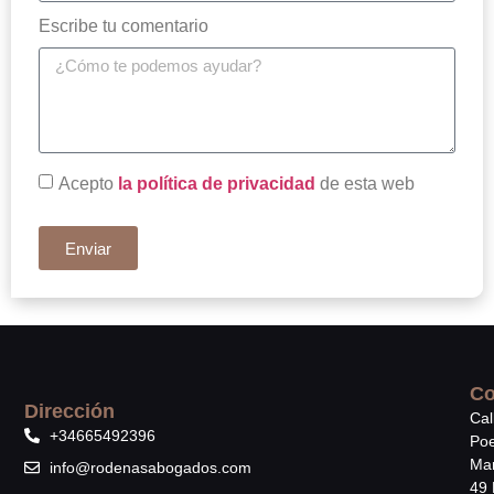
Escribe tu comentario
Acepto
la política de privacidad
de esta web
Enviar
Co
Dirección
Cal
+34665492396
Poe
Mar
info@rodenasabogados.com
49 